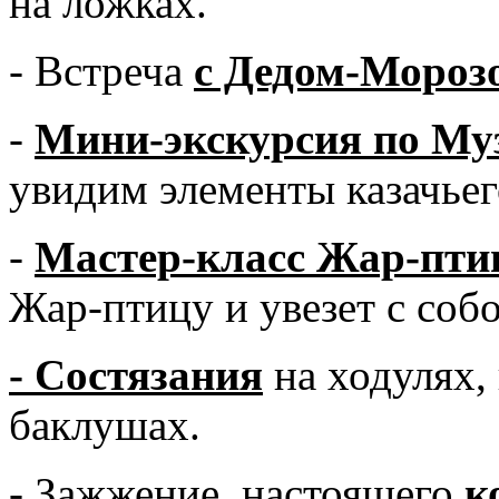
на ложках.
- Встреча
с Дедом-Мороз
-
Мини-экскурсия по Му
увидим элементы казачьег
-
Мастер-класс Жар-пти
Жар-птицу и увезет с соб
- Состязания
на ходулях,
баклушах.
- Зажжение
настоящего
к