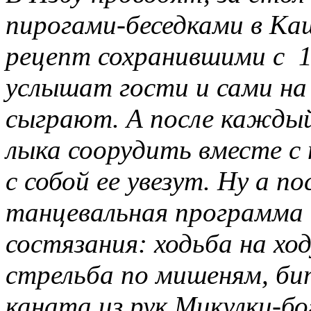
пирогами-беседками в Ка
рецепт сохранившими с 18
услышат гости и сами на
сыграют. А после кажды
лыка соорудить вместе с
с собой ее увезут. Ну а по
танцевальная программа 
состязания: ходьба на ход
стрельба по мишеням, би
каната из рук Микулки-б