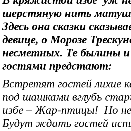
шерстяную нить матушк
Здесь она сказки сказыв
девице, о Морозе Трескун
несметных. Те былины и
гостями предстают:
Встретят гостей лихие к
под шашками вглубь стар
избе – Жар-птицы! Но не
Будут ждать гостей исп