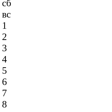
сб
вс
1
2
3
4
5
6
7
8