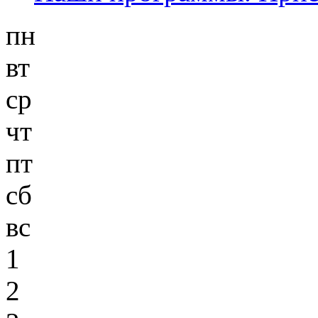
пн
вт
ср
чт
пт
сб
вс
1
2